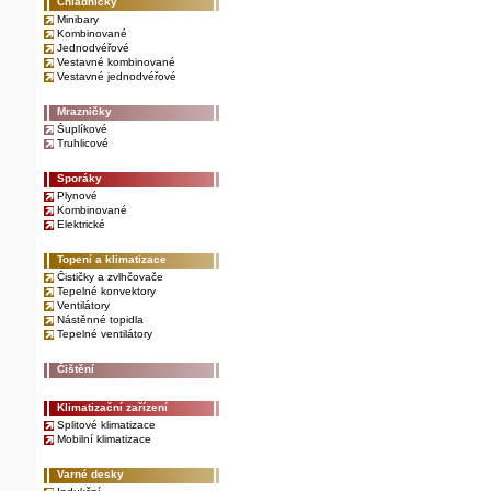
Chladničky
Minibary
Kombinované
Jednodvéřové
Vestavné kombinované
Vestavné jednodvéřové
Mrazničky
Šuplíkové
Truhlicové
Sporáky
Plynové
Kombinované
Elektrické
Topení a klimatizace
Čističky a zvlhčovače
Tepelné konvektory
Ventilátory
Nástěnné topidla
Tepelné ventilátory
Čištění
Klimatizační zařízení
Splitové klimatizace
Mobilní klimatizace
Varné desky