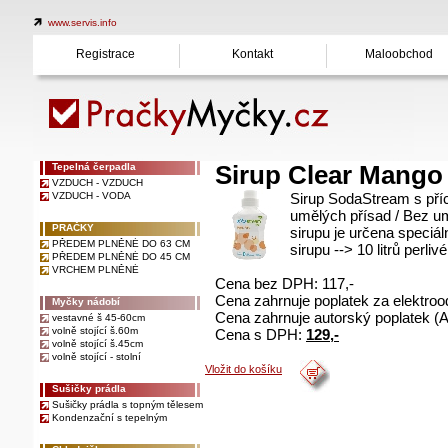
www.servis.info
Registrace
Kontakt
Maloobchod
Tepelná čerpadla
Sirup Clear Mango
VZDUCH - VZDUCH
VZDUCH - VODA
Sirup SodaStream s příc
umělých přísad / Bez um
PRAČKY
sirupu je určena speciá
PŘEDEM PLNĚNÉ DO 63 CM
sirupu --> 10 litrů perli
PŘEDEM PLNĚNÉ DO 45 CM
VRCHEM PLNĚNÉ
Cena bez DPH: 117,-
Cena zahrnuje poplatek za elektroo
Myčky nádobí
Cena zahrnuje autorský poplatek (A
vestavné š 45-60cm
volně stojící š.60m
Cena s DPH:
129,-
volně stojící š.45cm
volně stojící - stolní
Vložit do košíku
Sušičky prádla
Sušičky prádla s topným tělesem
Kondenzační s tepelným
čerpadlem