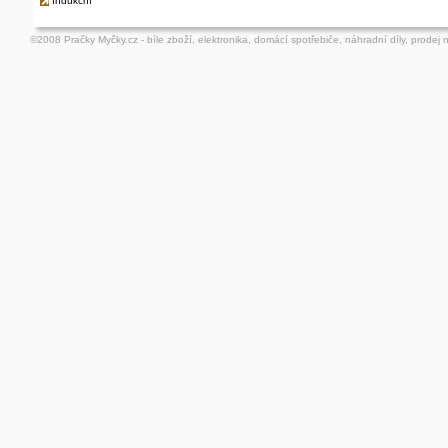
Indukční
©2008 Pračky Myčky.cz - bíle zboží, elektronika, domácí spotřebiče, náhradní díly, prodej 