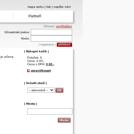
mapa webu
|
tisk
|
napište nám
Partneři
Uživatel:
nepřihlášen
Uživatelské jméno:
Heslo:
|
registrace
|
| Nákupní košík |
 je určena
Položek: 0
Cena: 0,00,-
Cena s DPH:
0,00,-
upravit/koupit
| Seřadit zboží |
| Hledej |