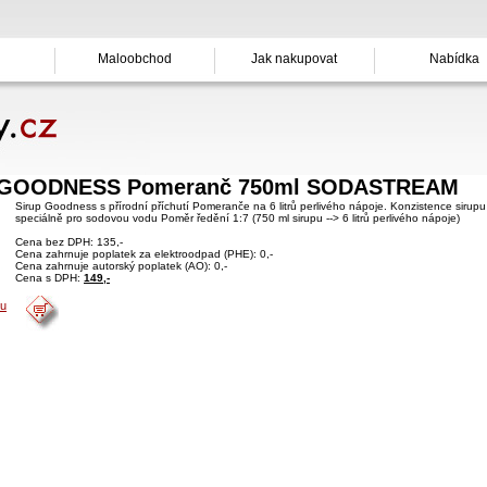
Maloobchod
Jak nakupovat
Nabídka
 GOODNESS Pomeranč 750ml SODASTREAM
Sirup Goodness s přírodní příchutí Pomeranče na 6 litrů perlivého nápoje. Konzistence sirupu
speciálně pro sodovou vodu Poměr ředění 1:7 (750 ml sirupu --> 6 litrů perlivého nápoje)
Cena bez DPH: 135,-
Cena zahrnuje poplatek za elektroodpad (PHE): 0,-
Cena zahrnuje autorský poplatek (AO): 0,-
Cena s DPH:
149,-
ku