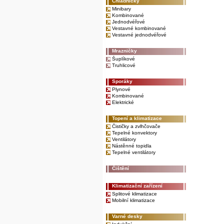
Chladničky
Minibary
Kombinované
Jednodvéřové
Vestavné kombinované
Vestavné jednodvéřové
Mrazničky
Šuplíkové
Truhlicové
Sporáky
Plynové
Kombinované
Elektrické
Topení a klimatizace
Čističky a zvlhčovače
Tepelné konvektory
Ventilátory
Nástěnné topidla
Tepelné ventilátory
Čištění
Klimatizační zařízení
Splitové klimatizace
Mobilní klimatizace
Varné desky