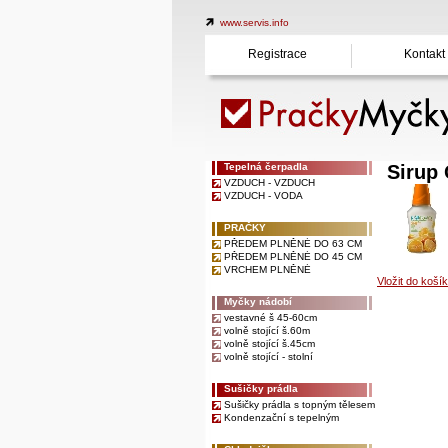
www.servis.info
Registrace
Kontakt
Tepelná čerpadla
Sirup
VZDUCH - VZDUCH
VZDUCH - VODA
PRAČKY
PŘEDEM PLNĚNÉ DO 63 CM
PŘEDEM PLNĚNÉ DO 45 CM
VRCHEM PLNĚNÉ
Vložit do koší
Myčky nádobí
vestavné š 45-60cm
volně stojící š.60m
volně stojící š.45cm
volně stojící - stolní
Sušičky prádla
Sušičky prádla s topným tělesem
Kondenzační s tepelným
čerpadlem