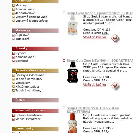
Chladničky
Minibary
Kombinované
Jednodvéřové
Sirup Clear Mango s jablkem 500ml SODA
Sirup SodaStream s příchutí Mango
Vestavné kombinované
a jablko pro 10 l nápoje Clear - Bez
Vestavné jednodvéřové
umělých přísad / Bez...
Cena bez DPH: 117,-
Mrazničky
Cena s DPH:
129,-
Šuplíkové
Vložit do košíku
Truhlicové
Sporáky
Plynové
Kombinované
Sirup Cola Zero NEW 500 ml SODASTREA
Elektrické
Sirup SodaStream s příchutí Cola
ZERO pro 12 l nápoje Konzistence
Topení a klimatizace
sirupu je určena speciálně pro...
Čističky a zvlhčovače
Cena bez DPH: 90,-
Tepelné konvektory
Cena s DPH:
99,-
Ventilátory
Vložit do košíku
Nástěnné topidla
Tepelné ventilátory
Čištění
Sirup GOODNESS R. Grep 750 ml
Klimatizační zařízení
SODASTREAM
Splitové klimatizace
Sirup Goodness s přírodní příchutí
Růžového grepu na 6 litrů perlivého
Mobilní klimatizace
nápoje. Konzistence...
Cena bez DPH: 135,-
Varné desky
Cena s DPH:
149,-