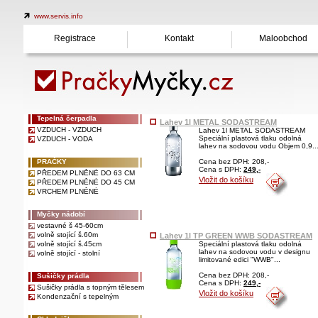
www.servis.info
Registrace
Kontakt
Maloobchod
Tepelná čerpadla
Lahev 1l METAL SODASTREAM
VZDUCH - VZDUCH
Lahev 1l METAL SODASTREAM
Speciální plastová tlaku odolná
VZDUCH - VODA
lahev na sodovou vodu Objem 0,9..
PRAČKY
Cena bez DPH: 208,-
Cena s DPH:
249,-
PŘEDEM PLNĚNÉ DO 63 CM
Vložit do košíku
PŘEDEM PLNĚNÉ DO 45 CM
VRCHEM PLNĚNÉ
Myčky nádobí
vestavné š 45-60cm
volně stojící š.60m
Lahev 1l TP GREEN WWB SODASTREAM
volně stojící š.45cm
Speciální plastová tlaku odolná
lahev na sodovou vodu v designu
volně stojící - stolní
limitované edici "WWB"...
Cena bez DPH: 208,-
Sušičky prádla
Cena s DPH:
249,-
Sušičky prádla s topným tělesem
Vložit do košíku
Kondenzační s tepelným
čerpadlem