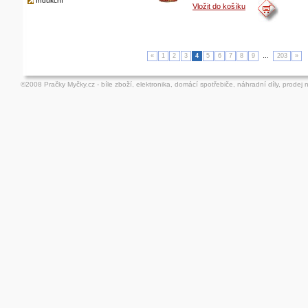
Indukční
Vložit do košíku
«
1
2
3
4
5
6
7
8
9
…
203
»
©2008 Pračky Myčky.cz - bíle zboží, elektronika, domácí spotřebiče, náhradní díly, prodej 